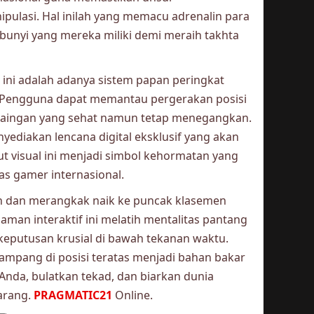
ipulasi. Hal inilah yang memacu adrenalin para
unyi yang mereka miliki demi meraih takhta
 ini adalah adanya sistem papan peringkat
k. Pengguna dapat memantau pergerakan posisi
rsaingan yang sehat namun tetap menegangkan.
nyediakan lencana digital eksklusif yang akan
t visual ini menjadi simbol kehormatan yang
s gamer internasional.
uh dan merangkak naik ke puncak klasemen
aman interaktif ini melatih mentalitas pantang
keputusan krusial di bawah tekanan waktu.
pang di posisi teratas menjadi bahan bakar
k Anda, bulatkan tekad, dan biarkan dunia
arang.
PRAGMATIC21
Online.