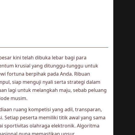
esar kini telah dibuka lebar bagi para
omentum krusial yang ditunggu-tunggu untuk
i fortuna berpihak pada Anda. Ribuan
pul, siap menguji nyali serta strategi dalam
guan lagi untuk melangkah maju, sebab peluang
riode musim.
iaan ruang kompetisi yang adil, transparan,
 Setiap peserta memiliki titik awal yang sama
i sportivitas olahraga elektronik. Algoritma
ernasional guna memastikan unsur