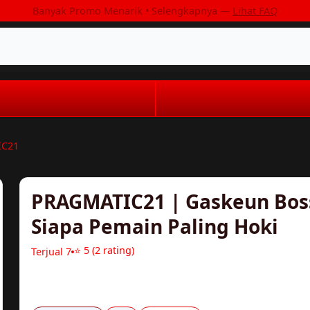
Banyak Promo Menarik • Selengkapnya —
Lihat FAQ
IC21
PRAGMATIC21 | Gaskeun Bos
Siapa Pemain Paling Hoki
⭐ 5 (2 rating)
Terjual 7
Rp20.000