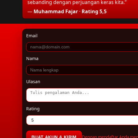
sebanding dengan perjuangan keras kita.”
—
Muhammad Fajar
·
Rating 5,5
Email
Nama
Ulasan
Rating
Dengan mendaftar Anda meny
BUAT AKUN & KIRIM