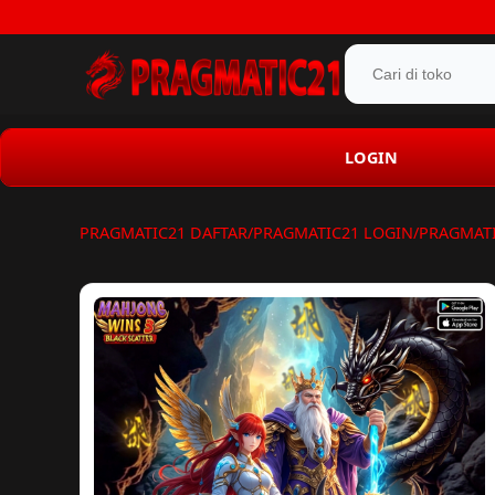
LOGIN
PRAGMATIC21 DAFTAR
/
PRAGMATIC21 LOGIN
/
PRAGMAT